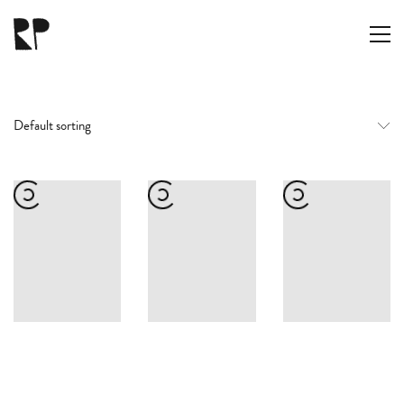
Default sorting
RAMÓN PARÍS
hola@ramon.paris