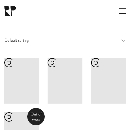
Default sorting
RAMÓN PARÍS
hola@ramon.paris
Out of
stock