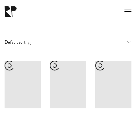
Default sorting
RAMÓN PARÍS
hola@ramon.paris