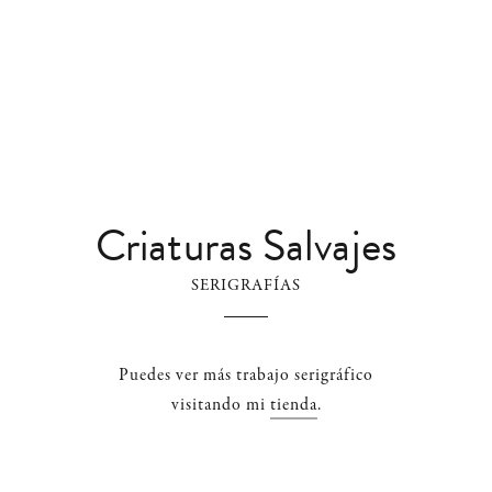
hola@ramon.paris
SHOP
shop@ramon.paris
LOCAL PICKUP
Criaturas Salvajes
Casa Anita llibres
C/Vic nº 14, 08006 Bcn
10:30–14:00 • 17:00–20:00
SERIGRAFÍAS
MI CUENTA
GUÍA DE COMPRA
Puedes ver más trabajo serigráfico
visitando mi
tienda
.
TÉRMINOS Y CONDICIONES
CONDICIONES GENERALES DE VENTA