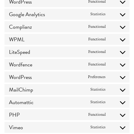
WordPress
service
Functional
Consent
paypal
to
Google Analytics
service
Statistics
Consent
wordpress
to
Complianz
service
Functional
Consent
google-
to
analytics
WPML
service
Functional
Consent
complianz
to
LiteSpeed
service
Functional
Consent
wpml
to
Wordfence
service
Functional
Consent
litespeed
to
WordPress
service
Preferences
Consent
wordfence
to
MailChimp
service
Statistics
Consent
wordpress
to
Automattic
service
Statistics
Consent
mailchimp
to
PHP
service
Functional
Consent
automattic
to
Vimeo
service
Statistics
Consent
php