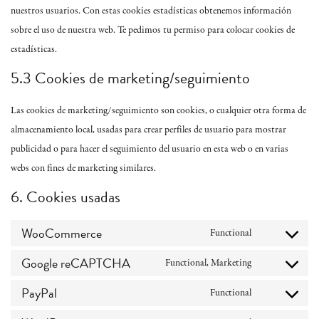
nuestros usuarios. Con estas cookies estadísticas obtenemos información
sobre el uso de nuestra web. Te pedimos tu permiso para colocar cookies de
estadísticas.
5.3 Cookies de marketing/seguimiento
Las cookies de marketing/seguimiento son cookies, o cualquier otra forma de
almacenamiento local, usadas para crear perfiles de usuario para mostrar
publicidad o para hacer el seguimiento del usuario en esta web o en varias
webs con fines de marketing similares.
6. Cookies usadas
WooCommerce
Functional
Consent
to
Google reCAPTCHA
service
Functional, Marketing
Consent
woocommerce
to
PayPal
service
Functional
Consent
google-
to
recaptcha